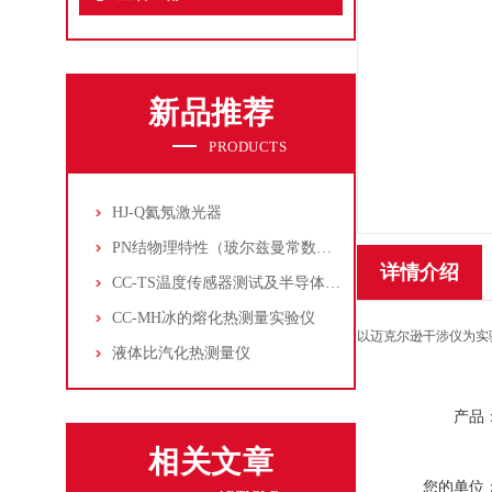
新品推荐
PRODUCTS
HJ-Q氦氖激光器
PN结物理特性（玻尔兹曼常数测定仪）
详情介绍
CC-TS温度传感器测试及半导体致冷控温实验仪
CC-MH冰的熔化热测量实验仪
以迈克尔逊干涉仪为实
液体比汽化热测量仪
产品
相关文章
您的单位