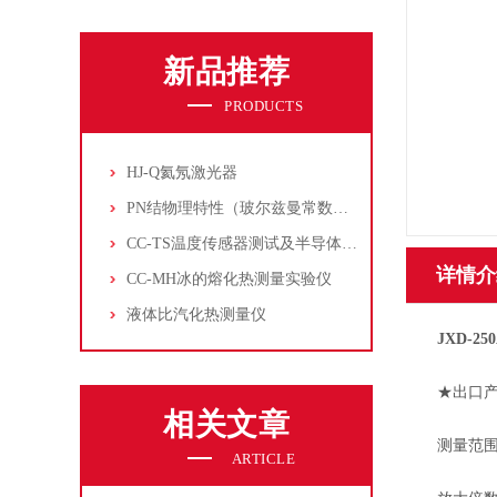
新品推荐
PRODUCTS
HJ-Q氦氖激光器
PN结物理特性（玻尔兹曼常数测定仪）
CC-TS温度传感器测试及半导体致冷控温实验仪
详情介
CC-MH冰的熔化热测量实验仪
液体比汽化热测量仪
JXD-2
★出口产
相关文章
测量范围:0
ARTICLE