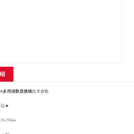
绍
50A多用读数显微镜
技术参数
品★
-250㎜