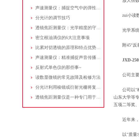
放大倍数：
声速测量仪：捕捉空气中的弹性脉搏与物质的内在属性
zui小读数：
分光计的调节技巧
透镜焦距测量仪：光学精度的守护者
光学系统调
密立根油滴仪的6大注意事项
附45°反
比累对切透镜的原理和特点优势介绍
声速测量仪：精准捕捉声音传播奥秘的科学仪器
JXD-2
反射式单色仪的那些事~
公司主要生
读数显微镜的常见故障及检修方法
分光计利用棱镜或衍射光栅将复合光分解成单色光
公司以“科
透镜焦距测量仪是一种专门用于测量透镜焦距的仪器
山东大学等专
五项二等奖、
近年来，在
以“质量求