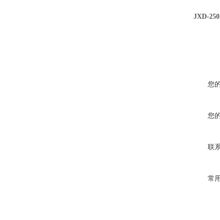
JXD-25
您
您
联
常