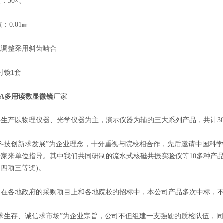
30×、
0.01㎜
整采用斜齿啮合
射镜1套
50A多用读数显微镜
厂家
产以物理仪器、光学仪器为主，演示仪器为辅的三大系列产品，共计30
技创新求发展”为企业理念，十分重视与院校相合作，先后邀请中国科学
家来单位指导。其中我们共同研制的流水式核磁共振实验仪等10多种产
四项三等奖)。
各地政府的采购项目上和各地院校的招标中，本公司产品多次中标，不
生存、诚信求市场”为企业宗旨，公司不但组建一支强硬的质检队伍，同