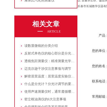
液体比汽化热测量仪
以“质量求生存、诚信
长春市长城教学仪器有
相关文章
ARTICLE
产品
读数显微镜的分类介绍
您的单位
反射式单色仪的核心部分是分光系统决定了仪器的性能和精度
透镜焦距测量仪：精准测量光学元件的利器
您的姓名
迈克尔逊干涉仪注意事项与调节
解密居里温度：居里温度实验仪的深度探讨
联系电话
什么是分光计？分光计调节的要求是什么？
使用声速测量仪时，通常遵循哪些步骤
常用邮箱
密立根油滴仪的6大注意事项
全息摄影的介绍及其应用前景