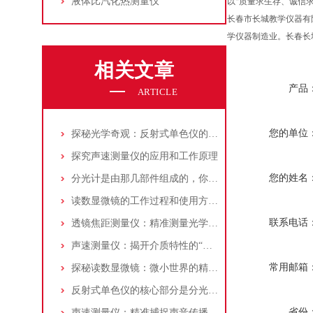
液体比汽化热测量仪
以“质量求生存、诚信
长春市长城教学仪器有
学仪器制造业。长春长
相关文章
产品
ARTICLE
您的单位
探秘光学奇观：反射式单色仪的原理与应用
探究声速测量仪的应用和工作原理
您的姓名
分光计是由那几部件组成的，你了解吗?
读数显微镜的工作过程和使用方法介绍
联系电话
透镜焦距测量仪：精准测量光学元件的利器
声速测量仪：揭开介质特性的“声音密码破译者”
常用邮箱
探秘读数显微镜：微小世界的精密测量者
反射式单色仪的核心部分是分光系统决定了仪器的性能和精度
省份
声速测量仪：精准捕捉声音传播奥秘的科学仪器