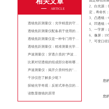
相关文章
固定移动滑座
2、白光源：
ARTICLE
定，寿命长
3、凸透镜：Ф
透镜焦距测量仪：光学精度的守护者
4、凹透镜：Ф
5、一字屏：
透镜焦距测量仪配备易于使用的界面和自动化的测量流程
6、像屏：195
透镜焦距测量仪是一种专门用于测量透镜焦距的仪器
7、可变口径
透镜焦距测量仪：精准测量光学元件的利器
声速测量仪：穿透介质的“声波探针”与科学之眼
比累对切透镜的组成部分都有哪些？
声速测量仪：揭开介质特性的“声音密码破译者”
干涉仪您了解多少呢？
您
探秘光学奇观：反射式单色仪的原理与应用
读数显微镜的原理
您