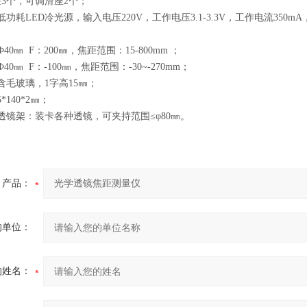
3个，可调滑座2个；
低功耗LED冷光源，输入电压220V，工作电压3.1-3.3V，工作电流35
；
40㎜ F：200㎜，焦距范围：15-800mm ；
40㎜ F：-100㎜，焦距范围：-30~-270mm；
含毛玻璃，1字高15㎜；
*140*2㎜；
透镜架：装卡各种透镜，可夹持范围≤φ80㎜。
产品：
的单位：
的姓名：