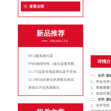
查看全部
新品推荐
PRODUCTS
HJ-Q氦氖激光器
详情介
PN结物理特性（玻尔兹曼常数测定仪）
CC-TS温度传感器测试及半导体致冷控温实验仪
一、
光学-透
CC-MH冰的熔化热测量实验仪
1、学会光学
液体比汽化热测量仪
2、掌握测量
3、加深对薄
二、
光学-透
1、光学导轨