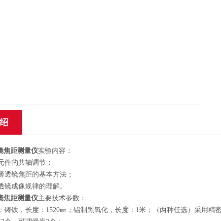
绍
镜焦距测量仪
实验内容：
元件的共轴调节；
薄透镜焦距的基本方法；
透镜成像规律的理解。
镜焦距测量仪
主要技术参数：
：铸铁，长度：1520㎜；铝制黑氧化，长度：1米；（两种任选）采用