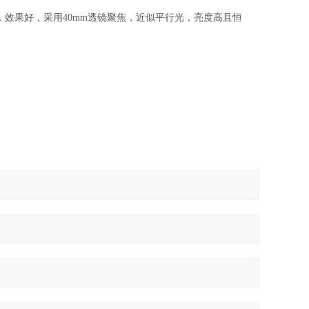
0mA，效果好，采用40mm透镜聚焦，近似平行光，亮度高且恒