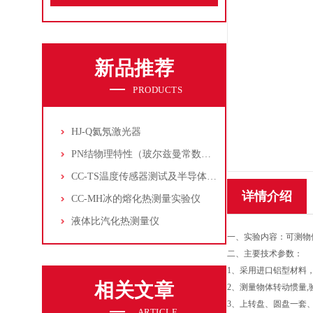
新品推荐
PRODUCTS
HJ-Q氦氖激光器
PN结物理特性（玻尔兹曼常数测定仪）
CC-TS温度传感器测试及半导体致冷控温实验仪
详情介绍
CC-MH冰的熔化热测量实验仪
液体比汽化热测量仪
一、实验内容：可测物
二、主要技术参数：
1、
采用进口铝型材料
相关文章
2、
测量物体转动惯量,
3、
上转盘、圆盘一套
ARTICLE