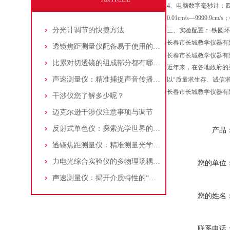
4、
电脑数字毫秒计
：
0.01cm/s—9999
分光计调节的快捷方法
三、
实验配置： 铁圆环
长春市长城教学仪器有
透镜焦距测量仪配备易于使用的界面和自动化的测量流程
长春市长城教学仪器有
比累对切透镜的组成部分都有哪些？
近年来，在各地政府的
声速测量仪：精准捕捉声音传播奥秘的科学仪器
以“质量求生存、诚信
长春市长城教学仪器有
干涉仪您了解多少呢？
迈克尔逊干涉仪注意事项与调节
反射式单色仪：探索光学世界的精密工具
产品
透镜焦距测量仪：精准测量光学元件的利器
力电光综合实验仪的多物理场耦合原理与系统架构解析
您的单位
声速测量仪：揭开介质特性的“声音密码破译者”
您的姓名
联系电话