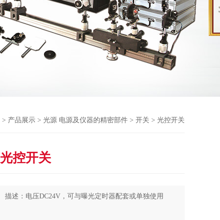
>
产品展示
>
光源 电源及仪器的精密部件
>
开关
> 光控开关
光控开关
描述：电压DC24V，可与曝光定时器配套或单独使用