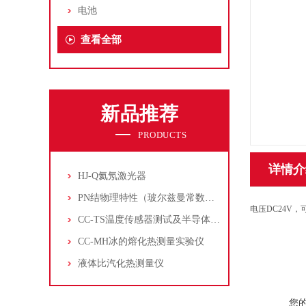
电池
查看全部
新品推荐
PRODUCTS
详情介
HJ-Q氦氖激光器
PN结物理特性（玻尔兹曼常数测定仪）
电压DC24V
CC-TS温度传感器测试及半导体致冷控温实验仪
CC-MH冰的熔化热测量实验仪
液体比汽化热测量仪
您