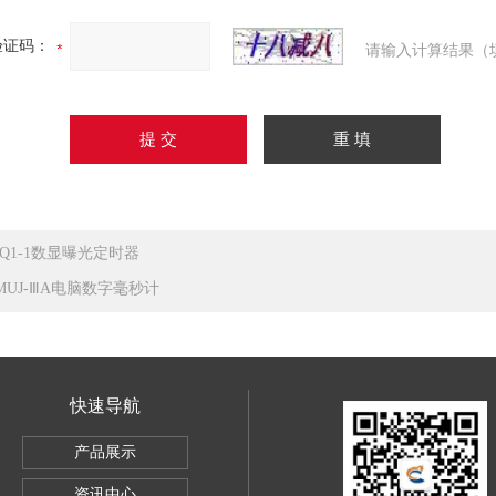
验证码：
请输入计算结果（
JQ1-1数显曝光定时器
MUJ-ⅢA电脑数字毫秒计
快速导航
产品展示
资讯中心