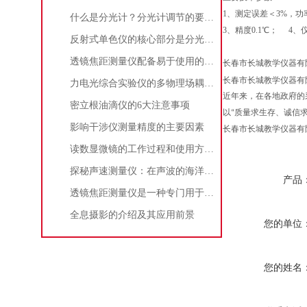
1、
测定误差＜3%
，
功
什么是分光计？分光计调节的要求是什么？
3、
精度0.1℃
；
4、
反射式单色仪的核心部分是分光系统决定了仪器的性能和精度
透镜焦距测量仪配备易于使用的界面和自动化的测量流程
长春市长城教学仪器有
长春市长城教学仪器有
力电光综合实验仪的多物理场耦合原理与系统架构解析
近年来，在各地政府的
密立根油滴仪的6大注意事项
以“质量求生存、诚信
影响干涉仪测量精度的主要因素
长春市长城教学仪器有
读数显微镜的工作过程和使用方法介绍
探秘声速测量仪：在声波的海洋中寻找“音速之谜”
产品
透镜焦距测量仪是一种专门用于测量透镜焦距的仪器
全息摄影的介绍及其应用前景
您的单位
您的姓名