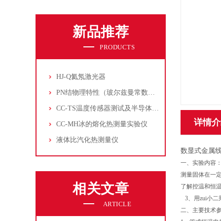
新品推荐
PRODUCTS
HJ-Q氦氖激光器
PN结物理特性（玻尔兹曼常数测定仪）
CC-TS温度传感器测试及半导体致冷控温实验仪
详情介
CC-MH冰的熔化热测量实验仪
液体比汽化热测量仪
数显式金属
一、实验内容
测量固体在一
相关文章
了解控温和恒
3、用zui小
ARTICLE
二、主要技术