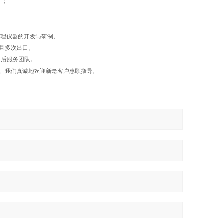
。
；
物理仪器的开发与研制。
且多次出口。
售后服务团队。
。我们真诚地欢迎新老客户惠顾指导。