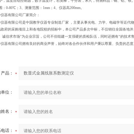
炉，温度自动控制器，数字温度计，石英棒，千分表，米尺，待测样品：铜、铝、铁
：0-80℃
；
3、
测量范围：1mm
；
4、
仪器高
200mm
。
学仪器有限公司
厂家简介：
学仪器有限公司是中国教学仪器专业制造厂家 ，主要从事光电、力学、电磁学等近代
地政府的采购项目上和各地院校的招标中，本公司产品多次中标，不仅销往全国各地并
、诚信求市场”为企业宗旨，公司不但组建一支强硬的质检队伍，同时还拥有*的技术
学仪器有限公司拥有良好的商业声誉，始终对各合作伙伴和用户秉以尊重、负责的态度
产品：
的单位：
的姓名：
系电话：