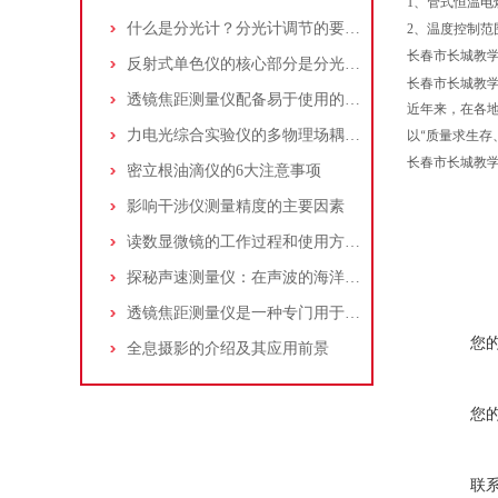
1、
管式恒温电
什么是分光计？分光计调节的要求是什么？
2、
温度控制范围
长春市长城教
反射式单色仪的核心部分是分光系统决定了仪器的性能和精度
长春市长城教
透镜焦距测量仪配备易于使用的界面和自动化的测量流程
近年来，在各
力电光综合实验仪的多物理场耦合原理与系统架构解析
以“质量求生存
长春市长城教
密立根油滴仪的6大注意事项
影响干涉仪测量精度的主要因素
读数显微镜的工作过程和使用方法介绍
探秘声速测量仪：在声波的海洋中寻找“音速之谜”
透镜焦距测量仪是一种专门用于测量透镜焦距的仪器
您
全息摄影的介绍及其应用前景
您
联