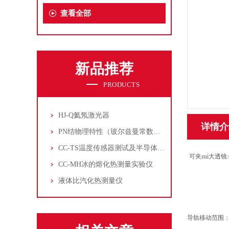
查看全部
新品推荐
PRODUCTS
HJ-Q氦氖激光器
详情介
PN结物理特性（玻尔兹曼常数测定仪）
CC-TS温度传感器测试及半导体致冷控温实验仪
可夹zui大透镜
:
CC-MH冰的熔化热测量实验仪
液体比汽化热测量仪
导轨移动范围：