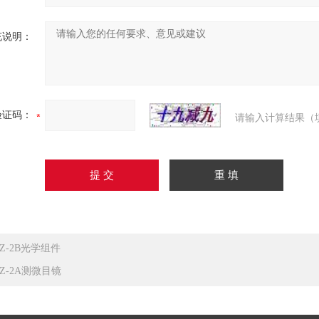
充说明：
验证码：
请输入计算结果（
JZ-2B光学组件
JZ-2A测微目镜