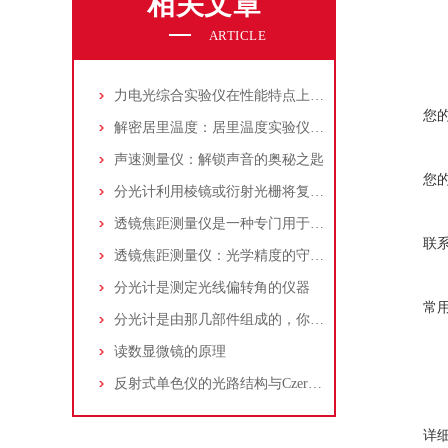
相关文章
ARTICLE
力电光综合实验仪在性能特点上有什么亮点
您
解密居里温度：居里温度实验仪的深度探讨
声速测量仪：解锁声音的奥秘之匙
您
分光计利用棱镜或衍射光栅将复合光分解成单色光
透镜焦距测量仪是一种专门用于测量透镜焦距的仪器
联
透镜焦距测量仪：光学精度的守护者
分光计是测定光线偏转角的仪器
常
分光计是由那几部件组成的，你了解吗?
读数显微镜的原理
反射式单色仪的光路结构与Czerny-Turner构型选型
详