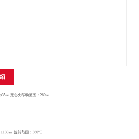
绍
φ
35
㎜
定心夹移动范围：
280
㎜
±
130
㎜
旋转范围：
360
℃