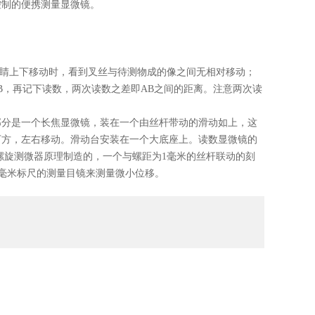
控制的便携测量显微镜。
睛上下移动时，看到叉丝与待测物成的像之间无相对移动；
，再记下读数，两次读数之差即AB之间的距离。注意两次读
分是一个长焦显微镜，装在一个由丝杆带动的滑动如上，这
下方，左右移动。滑动台安装在一个大底座上。读数显微镜的
据螺旋测微器原理制造的，一个与螺距为1毫米的丝杆联动的刻
01毫米标尺的测量目镜来测量微小位移。