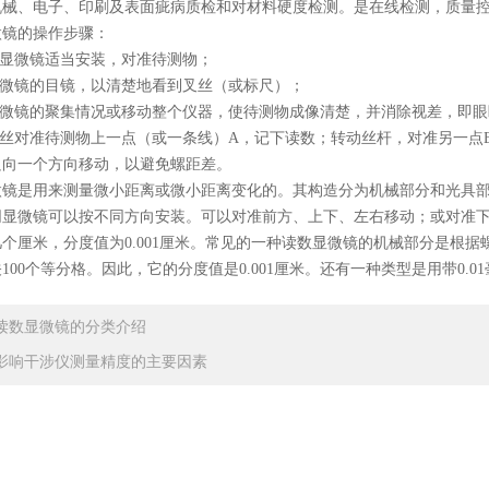
机械、电子、印刷及表面疵病质检和对材料硬度检测。是在线检测，质量
镜的操作步骤：
显微镜适当安装，对准待测物；
微镜的目镜，以清楚地看到叉丝（或标尺）；
微镜的聚集情况或移动整个仪器，使待测物成像清楚，并消除视差，即眼
丝对准待测物上一点（或一条线）A，记下读数；转动丝杆，对准另一点B
只向一个方向移动，以避免螺距差。
是用来测量微小距离或微小距离变化的。其构造分为机械部分和光具部
同显微镜可以按不同方向安装。可以对准前方、上下、左右移动；或对准
个厘米，分度值为0.001厘米。常见的一种读数显微镜的机械部分是根
100个等分格。因此，它的分度值是0.001厘米。还有一种类型是用带0.
读数显微镜的分类介绍
影响干涉仪测量精度的主要因素