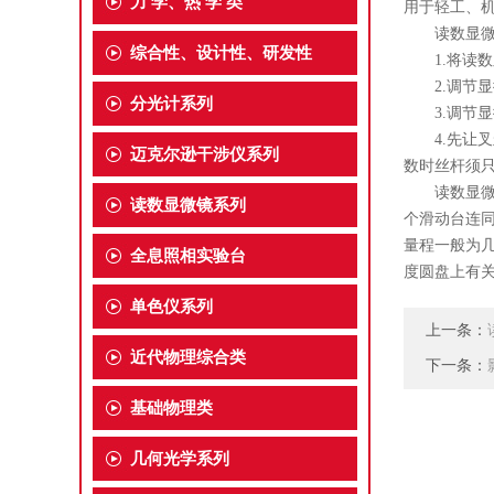
力 学、热 学 类
用于轻工、
读数显微
综合性、设计性、研发性
1.将读数
2.调节显
分光计系列
3.调节显
4.先让叉
迈克尔逊干涉仪系列
数时丝杆须
读数显微镜
读数显微镜系列
个滑动台连
量程一般为几
全息照相实验台
度圆盘上有关
单色仪系列
上一条：
近代物理综合类
下一条：
基础物理类
几何光学系列