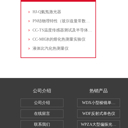
HJ-Q氦氖激光器
PN结物理特性（玻尔兹曼常数测定仪）
CC-TS温度传感器测试及半导体致冷控温实验仪
CC-MH冰的熔化热测量实验仪
液体比汽化热测量仪
公司介绍
热销产品
公司介绍
WDX小型棱镜单色仪
在线留言
WDF反射式单色仪
联系我们
WPZA大型偏振光演示仪