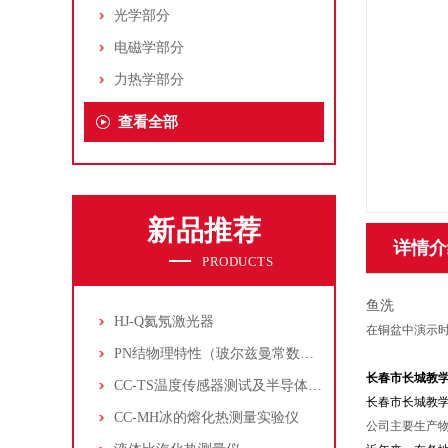
光学部分
电磁学部分
力热学部分
查看全部
新品推荐
详情介
PRODUCTS
鱼洗
HJ-Q氦氖激光器
在铜盆中演示时
PN结物理特性（玻尔兹曼常数测定仪）
长春市长城教
CC-TS温度传感器测试及半导体致冷控温实验仪
长春市长城教
CC-MH冰的熔化热测量实验仪
公司主要生产