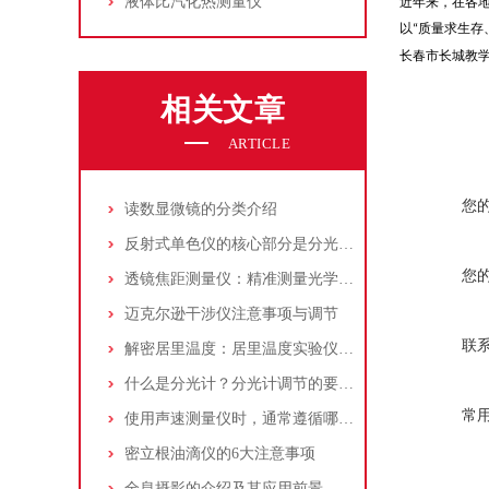
液体比汽化热测量仪
近年来，在各
以
质量求生存
“
长春市长城教
相关文章
ARTICLE
您
读数显微镜的分类介绍
反射式单色仪的核心部分是分光系统决定了仪器的性能和精度
您
透镜焦距测量仪：精准测量光学元件的利器
迈克尔逊干涉仪注意事项与调节
联
解密居里温度：居里温度实验仪的深度探讨
什么是分光计？分光计调节的要求是什么？
常
使用声速测量仪时，通常遵循哪些步骤
密立根油滴仪的6大注意事项
全息摄影的介绍及其应用前景