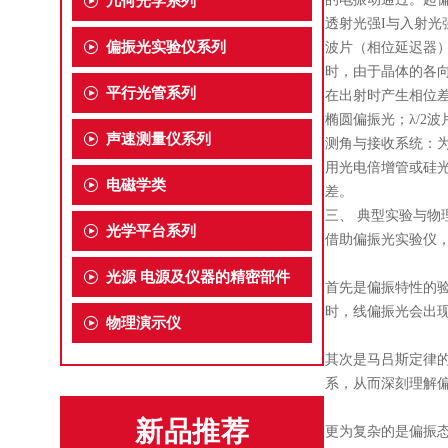
几何光学系列
透射光强I与入射光强
偏振光实验仪系列
波片（相位延迟器
时，由于晶体的各
平行光管系列
在出射时产生相位差
椭圆偏振光；λ/2
声速测量仪系列
测角与接收系统：
用光电倍增管或硅
电磁学类
差。
三、 典型实验与物
光学平台系列
借助偏振光实验仪
光源 电源及仪器的精密部件
首先是偏振特性的
时，线偏振光会出
物理演示仪
其次是马吕斯定律的
系，从而深刻理解
新品推荐
更为复杂的是偏振态