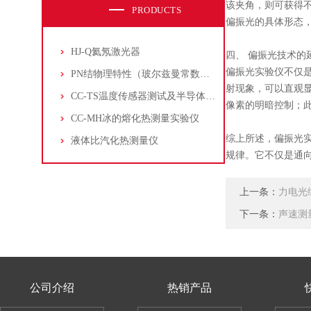
该夹角，则可获得不
PRODUCTS
偏振光的具体形态
HJ-Q氦氖激光器
四、 偏振光技术的
偏振光实验仪不仅
PN结物理特性（玻尔兹曼常数测定仪）
射现象，可以直观
CC-TS温度传感器测试及半导体致冷控温实验仪
像素的明暗控制；
CC-MH冰的熔化热测量实验仪
综上所述，偏振光
液体比汽化热测量仪
规律。它不仅是通
上一条：
力电光
下一条：
声速测
公司介绍
热销产品