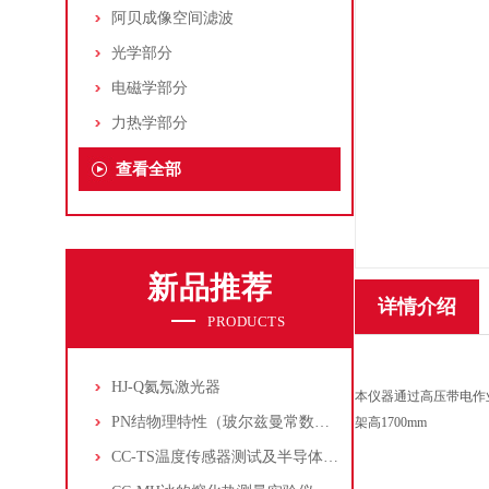
阿贝成像空间滤波
光学部分
电磁学部分
力热学部分
查看全部
新品推荐
详情介绍
PRODUCTS
HJ-Q氦氖激光器
本仪器通过高压带电作
PN结物理特性（玻尔兹曼常数测定仪）
架高
1700mm
CC-TS温度传感器测试及半导体致冷控温实验仪