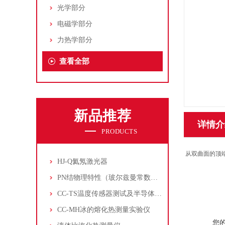
光学部分
电磁学部分
力热学部分
查看全部
新品推荐
详情介
PRODUCTS
从双曲面的顶
HJ-Q氦氖激光器
PN结物理特性（玻尔兹曼常数测定仪）
CC-TS温度传感器测试及半导体致冷控温实验仪
CC-MH冰的熔化热测量实验仪
您