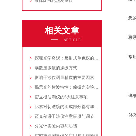
液体比汽化热测量仪
您
相关文章
联
ARTICLE
常
探秘光学奇观：反射式单色仪的原理与应用
读数显微镜的操纵方式
影响干涉仪测量精度的主要因素
揭示光的横波特性：偏振光实验仪的机理与光学探索
详
密立根油滴仪的6大注意事项
比累对切透镜的组成部分都有哪些？
补
迈克尔逊干涉仪注意事项与调节
分光计实验内容与步骤
探究声速测量仪的应用和工作原理