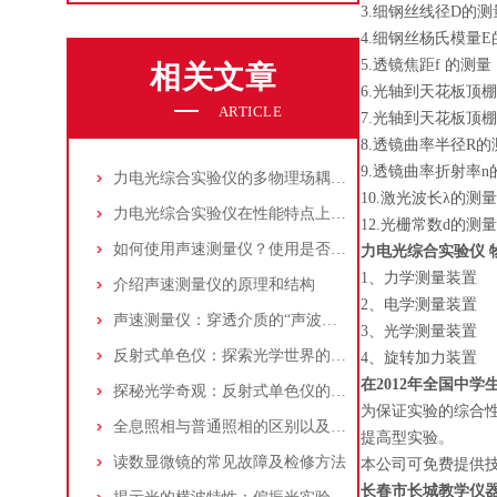
3.细钢丝线径D的测
4.细钢丝杨氏模量E
5.透镜焦距f 的测
相关文章
6.光轴到天花板顶
ARTICLE
7.光轴到天花板顶
8.透镜曲率半径R
9.透镜曲率折射率
力电光综合实验仪的多物理场耦合原理与系统架构解析
10.激光波长λ的测
力电光综合实验仪在性能特点上有什么亮点
12.光栅常数d的测
如何使用声速测量仪？使用是否需要调试？
力电光综合实验仪 
1、力学测量装
介绍声速测量仪的原理和结构
2、电学测量装置
声速测量仪：穿透介质的“声波探针”与科学之眼
3、光学测量装
反射式单色仪：探索光学世界的精密工具
4、旋转加力装置
在2012年全国中
探秘光学奇观：反射式单色仪的原理与应用
为保证实验的综合
全息照相与普通照相的区别以及运用
提高型实验。
读数显微镜的常见故障及检修方法
本公司可免费提供
长春市长城教学仪