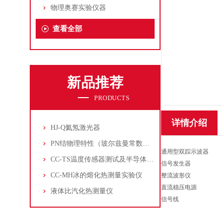
物理奥赛实验仪器
查看全部
新品推荐
PRODUCTS
详情介绍
HJ-Q氦氖激光器
PN结物理特性（玻尔兹曼常数测定仪）
通用型双踪示波器
CC-TS温度传感器测试及半导体致冷控温实验仪
信号发生器
CC-MH冰的熔化热测量实验仪
整流波形仪
直流稳压电源
液体比汽化热测量仪
信号线