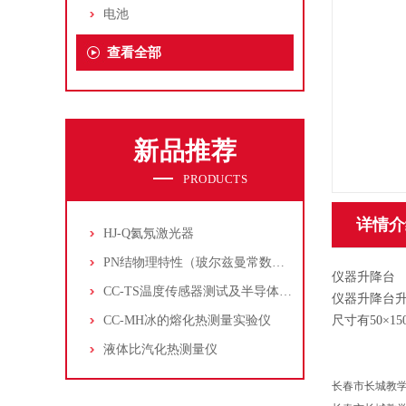
电池
查看全部
新品推荐
PRODUCTS
详情介
HJ-Q氦氖激光器
PN结物理特性（玻尔兹曼常数测定仪）
仪器升降台
CC-TS温度传感器测试及半导体致冷控温实验仪
仪器升降台升
CC-MH冰的熔化热测量实验仪
尺寸有50×15
液体比汽化热测量仪
长春市长城教