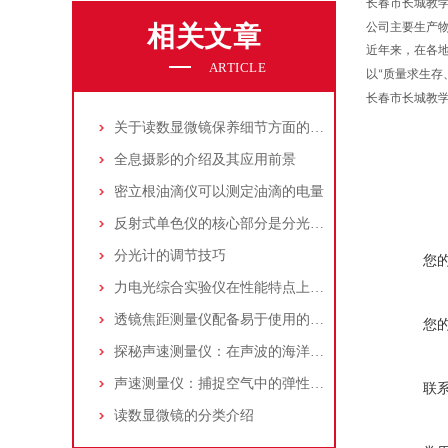
长春市长城教
公司主要生产
相关文章
近年来，在各
ARTICLE
以“质量求生存
长春市长城教
关于读数显微镜保养细节方面的问题
全息摄影的介绍及其应用前景
密立根油滴仪可以测定油滴的电量
反射式单色仪的核心部分是分光系统决定了仪器的性能和精度
分光计的调节技巧
您
力电光综合实验仪在性能特点上有什么亮点
透镜焦距测量仪配备易于使用的界面和自动化的测量流程
您
探秘声速测量仪：在声波的海洋中寻找“音速之谜”
声速测量仪：捕捉空气中的弹性脉搏与物质的内在属性
联
读数显微镜的分类介绍