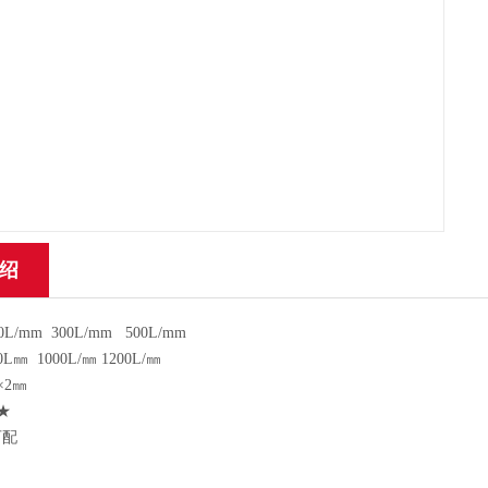
绍
0L/mm 300L/mm 500L/mm
0L㎜ 1000L/㎜ 1200L/㎜
×2㎜
★
可配