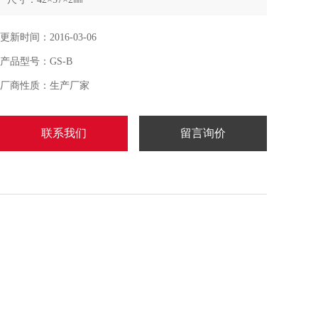
★ 出口产品 ★
另有光栅座可配
更新时间：2016-03-06
产品型号：GS-B
厂商性质：生产厂家
联系我们
留言询价