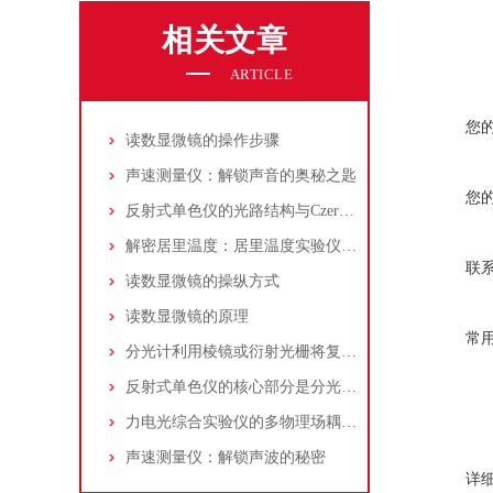
相关文章
ARTICLE
您
读数显微镜的操作步骤
声速测量仪：解锁声音的奥秘之匙
您
反射式单色仪的光路结构与Czerny-Turner构型选型
解密居里温度：居里温度实验仪的深度探讨
联
读数显微镜的操纵方式
读数显微镜的原理
常
分光计利用棱镜或衍射光栅将复合光分解成单色光
反射式单色仪的核心部分是分光系统决定了仪器的性能和精度
力电光综合实验仪的多物理场耦合原理与系统架构解析
声速测量仪：解锁声波的秘密
详