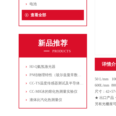
电池
查看全部
新品推荐
PRODUCTS
详情介
HJ-Q氦氖激光器
PN结物理特性（玻尔兹曼常数测定仪）
50 L/mm 10
CC-TS温度传感器测试及半导体致冷控温实验仪
600L/mm 80
CC-MH冰的熔化热测量实验仪
尺寸：42×57
★ 出口产品 
液体比汽化热测量仪
另有光栅座